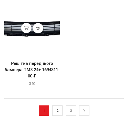
Решітка переднього
бампера ТМ3 24+ 1694311-
00-F
$
40
1
2
3