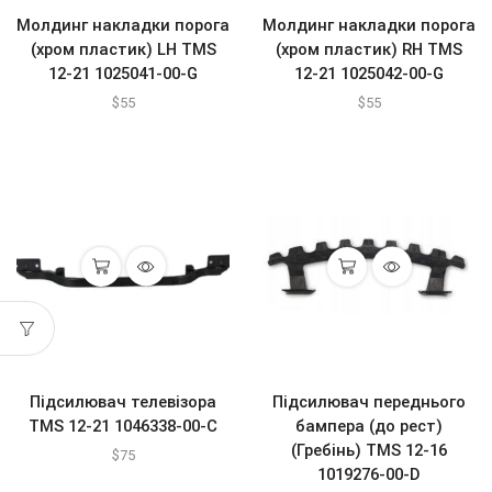
Молдинг накладки порога
Молдинг накладки порога
(хром пластик) LH TMS
(хром пластик) RH TMS
12-21 1025041-00-G
12-21 1025042-00-G
$
55
$
55
Підсилювач телевізора
Підсилювач переднього
TMS 12-21 1046338-00-C
бампера (до рест)
(Гребінь) TMS 12-16
$
75
1019276-00-D