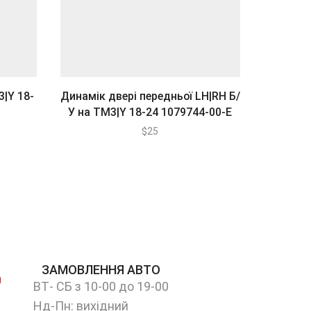
|Y 18-
Динамік двері передньої LH|RH Б/
Динамік
У на ТМ3|Y 18-24 1079744-00-E
$
25
ЗАМОВЛЕННЯ АВТО
ВТ- СБ з 10-00 до 19-00
Нд-Пн: вихідний