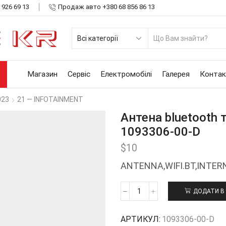
 926 69 13
Продаж авто +380 68 856 86 13
SE
INP
Магазин
Сервіс
Електромобілі
Галерея
Контак
023
21 — INFOTAINMENT
Антена bluetooth т
1093306-00-D
$
10
ANTENNA,WIFI.BT,INTER
ДОДАТИ В
Антена
bluetooth
та
АРТИКУЛ:
1093306-00-D
wi-