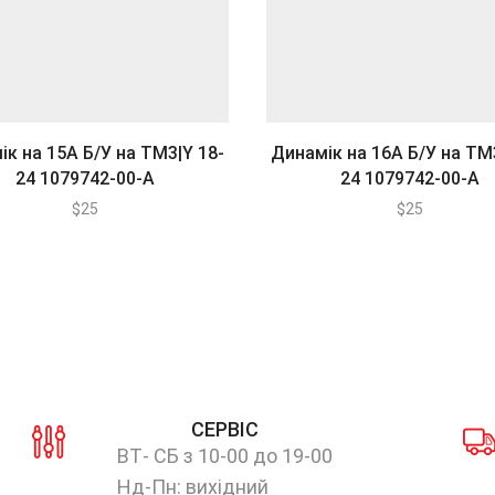
ік на 15А Б/У на ТМ3|Y 18-
Динамік на 16А Б/У на ТМ3
24 1079742-00-А
24 1079742-00-А
$
25
$
25
СЕРВІС
ВТ- СБ з 10-00 до 19-00
Нд-Пн: вихідний