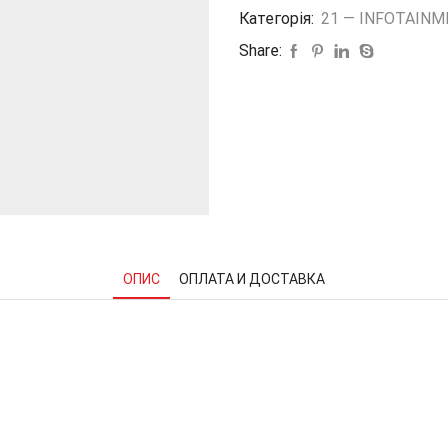
Категорія:
21 — INFOTAIN
fi
Б/
Share:
У
на
ТМ3
18-
24
1093306-
00-
D
кількість
ОПИС
ОПЛАТА И ДОСТАВКА