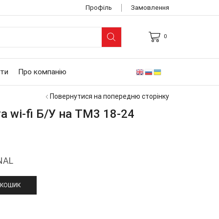
Профіль
Замовлення
0
ARCH
UT
ти
Про компанію
Повернутися на попередню сторінку
а wi-fi Б/У на ТМ3 18-24
NAL
 КОШИК