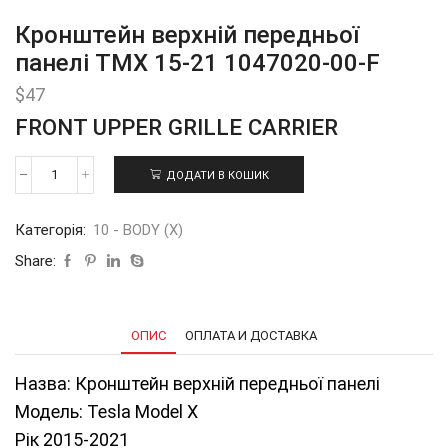
Кронштейн верхній передньої
панелі ТМХ 15-21 1047020-00-F
$
47
FRONT UPPER GRILLE CARRIER
ДОДАТИ В КОШИК
Кронштейн
верхній
передньої
Категорія:
10 - BODY (X)
панелі
ТМХ
Share:
15-
21
1047020-
00-
ОПИС
ОПЛАТА И ДОСТАВКА
F
кількість
Назва: Кронштейн верхній передньої панелі
Модель: Tesla Model Х
Рік 2015-2021