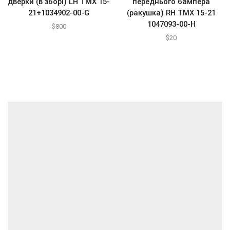
дверки (в зборі) LH ТМХ 15-
переднього бампера
21+1034902-00-G
(ракушка) RH TMХ 15-21
1047093-00-H
$
800
$
20