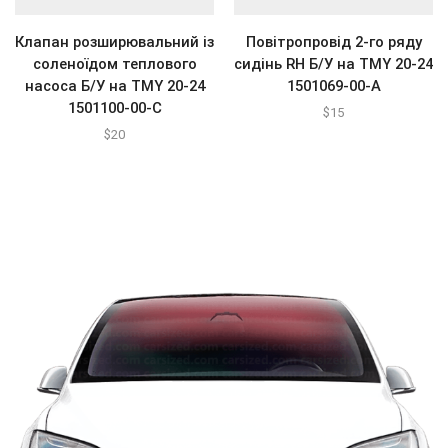
Клапан розширювальний із
Повітропровід 2-го ряду
соленоїдом теплового
сидінь RH Б/У на ТМY 20-24
насоса Б/У на ТМY 20-24
1501069-00-А
1501100-00-C
$
15
$
20