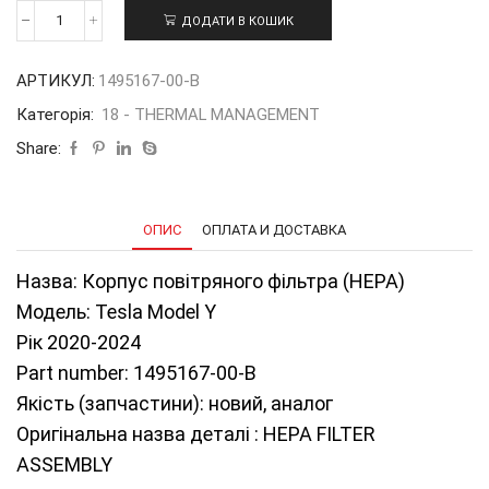
ДОДАТИ В КОШИК
Корпус
повітряного
фільтра
АРТИКУЛ:
1495167-00-B
(HEPA)
TMY
Категорія:
18 - THERMAL MANAGEMENT
20-
24
Share:
1495167-
00-
B
кількість
ОПИС
ОПЛАТА И ДОСТАВКА
Назва: Корпус повітряного фільтра (HEPA)
Модель: Tesla Model Y
Рік 2020-2024
Part number: 1495167-00-B
Якість (запчастини): новий, аналог
Оригінальна назва деталі : HEPA FILTER
ASSEMBLY