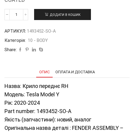
ДОДАТИ В КОШИК
Крило
переднє
RH
АРТИКУЛ:
1493452-SO-A
ТМY
20-
Категорія:
10 - BODY
24
1493452-
Share:
SO-
A
кількість
ОПИС
ОПЛАТА И ДОСТАВКА
Назва: Крило переднє RH
Модель: Tesla Model Y
Рік: 2020-2024
Part number: 1493452-SO-A
Якість (запчастини): новий, аналог
Оригінальна назва деталі : FENDER ASSEMBLY –