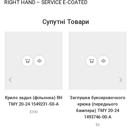
RIGHT HAND – SERVICE E-COATED
Супутні Товари
Крило заднє (фільонка) RH
Заглушка буксировочного
ТМY 20-24 1549231-S0-A
крюка (переднього
бампера) ТМY 20-24
$
390
1493746-00-A
$
6