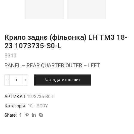
Крило заднє (фільонка) LH ТМ3 18-
23 1073735-S0-L
$
310
PANEL – REAR QUARTER OUTER – LEFT
ДОДАТИ В КОШИК
Крило
заднє
(фільонка)
АРТИКУЛ:
1073735-S0-L
LH
ТМ3
Категорія:
10 - BODY
18-
23
Share:
1073735-
S0-
L