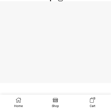
Facebook
Instagram
0
Ⓒ Created by WebSeitenProfi.
Home
Shop
Cart