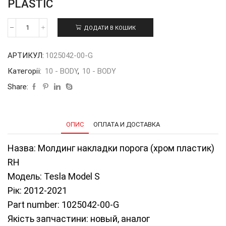
PLASTIC
ДОДАТИ В КОШИК
Молдинг
накладки
порога
АРТИКУЛ:
1025042-00-G
(хром
пластик)
Категорії:
10 - BODY
,
10 - BODY
RH
TMS
Share:
12-
21
1025042-
00-
ОПИС
ОПЛАТА И ДОСТАВКА
G
кількість
Назва: Молдинг накладки порога (хром пластик)
RH
Модель: Tesla Model S
Рік: 2012-2021
Part number: 1025042-00-G
Якість запчастини: новый, аналог