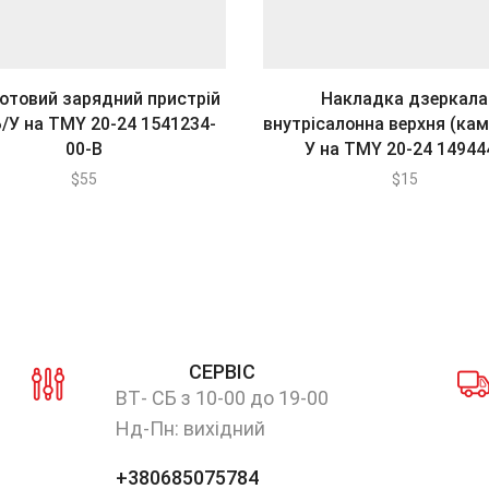
отовий зарядний пристрій
Накладка дзеркала
/У на ТМY 20-24 1541234-
внутрісалонна верхня (кам
00-В
У на ТМY 20-24 14944
$
55
$
15
СЕРВІС
ВТ- СБ з 10-00 до 19-00
Нд-Пн: вихідний
+380685075784