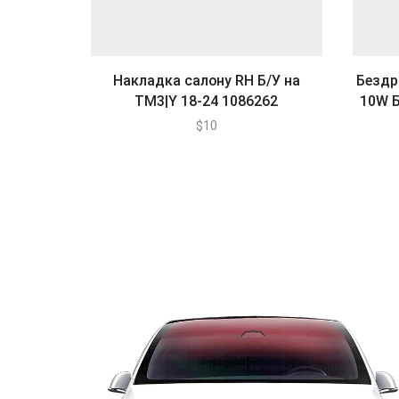
Накладка салону RH Б/У на
Бездр
ТМ3|Y 18-24 1086262
10W Б
$
10