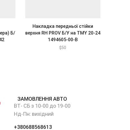
Накладка передньої стійки
Кронштей
ера) Б/
верхня RH PROV Б/У на ТМY 20-24
У на Т
42
1494605-00-В
$
50
ЗАМОВЛЕННЯ АВТО
ВТ- СБ з 10-00 до 19-00
Нд-Пн: вихідний
+380688568613