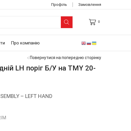
Профіль
Замовлення
0
ARCH
UT
ти
Про компанію
Повернутися на попередню сторінку
ній LH поріг Б/У на ТМY 20-
SSEMBLY – LEFT HAND
RIM