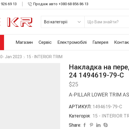
 926 69 13
Продаж авто +380 68 856 86 13
SE
INP
Магазин
Сервіс
Електромобілі
Галерея
Контак
20- Jan 2023
15 - INTERIOR TRIM
Накладка на перед
24 1494619-79-С
$
25
A-PILLAR LOWER TRIM A
АРТИКУЛ:
1494619-79-С
Категорія:
15 - INTERIOR T
Share: