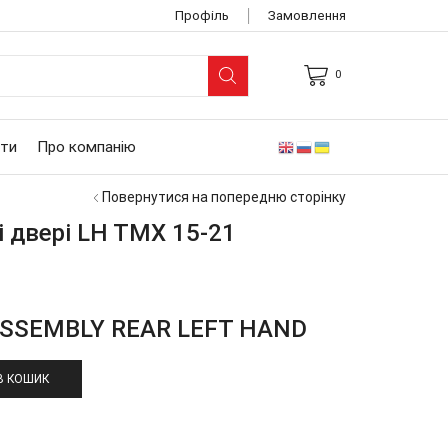
Профіль
Замовлення
0
ARCH
UT
ти
Про компанію
Повернутися на попередню сторінку
і двері LH TMХ 15-21
ASSEMBLY REAR LEFT HAND
В КОШИК