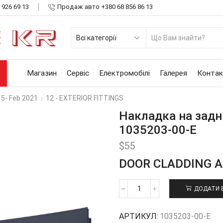
 926 69 13
Продаж авто +380 68 856 86 13
SE
INP
Магазин
Сервіс
Електромобілі
Галерея
Контак
15- Feb 2021
12 - EXTERIOR FITTINGS
Накладка на задн
1035203-00-E
$
55
DOOR CLADDING 
ДОДАТИ 
Накладка
на
задні
АРТИКУЛ:
1035203-00-E
двері