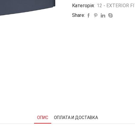
Категорія:
12 - EXTERIOR F
LH
TMХ
Share:
15-
21
1035203-
00-
E
кількість
ОПИС
ОПЛАТА И ДОСТАВКА