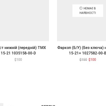
НЕМАЄ В
НАЯВНОСТІ
ст нижній (передній) TMХ
Фаркоп (Б/У) (Без ключа)
15-21 1035158-00-D
15-21+ 1027582-00-
Оригінальн
Поточ
$
100
$
150
$
100
ціна:
ціна:
$150.
$100.