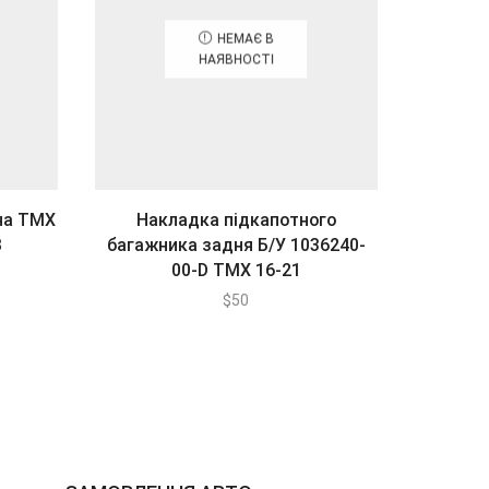
НЕМАЄ В
НАЯВНОСТІ
 на ТМХ
Накладка підкапотного
Підк
В
багажника задня Б/У 1036240-
Оригіна
00-D TMX 16-21
а
на
$
50