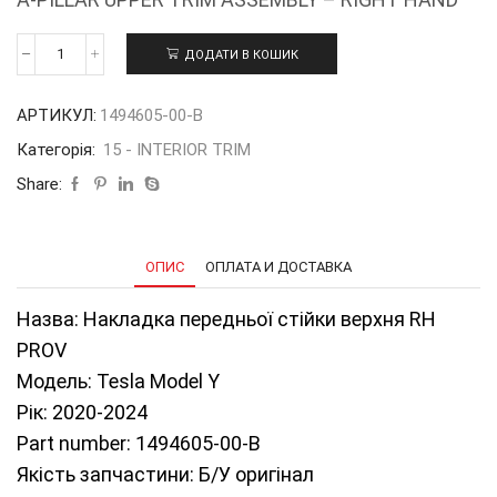
ДОДАТИ В КОШИК
Накладка
передньої
стійки
АРТИКУЛ:
1494605-00-В
верхня
RH
Категорія:
15 - INTERIOR TRIM
PROV
Б/
Share:
У
на
ТМY
20-
ОПИС
ОПЛАТА И ДОСТАВКА
24
1494605-
Назва: Накладка передньої стійки верхня RH
00-
В
PROV
кількість
Модель: Tesla Model Y
Рік: 2020-2024
Part number: 1494605-00-В
Якість запчастини: Б/У оригінал