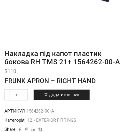
Накладка під капот пластик
бокова RH TMS 21+ 1564262-00-A
$
110
FRUNK APRON – RIGHT HAND
ДОДАТИ В КОШИК
Накладка
під
капот
АРТИКУЛ:
1564262-00-A
пластик
бокова
Категорія:
12 - EXTERIOR FITTINGS
RH
TMS
Share: