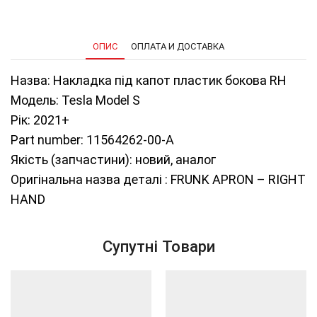
21+
1564262-
00-
A
ОПИС
ОПЛАТА И ДОСТАВКА
кількість
Назва: Накладка під капот пластик бокова RH
Модель: Tesla Model S
Рік: 2021+
Part number: 11564262-00-A
Якість (запчастини): новий, аналог
Оригінальна назва деталі : FRUNK APRON – RIGHT
HAND
Супутні Товари