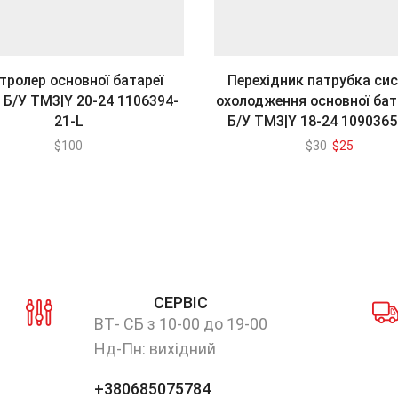
тролер основної батареї
Перехідник патрубка си
 Б/У ТМ3|Y 20-24 1106394-
охолодження основної бат
21-L
Б/У ТМ3|Y 18-24 1090365
Оригінальн
Поточн
$
100
$
30
$
25
ціна:
ціна:
$30.
$25.
СЕРВІС
ВТ- СБ з 10-00 до 19-00
Нд-Пн: вихідний
+380685075784