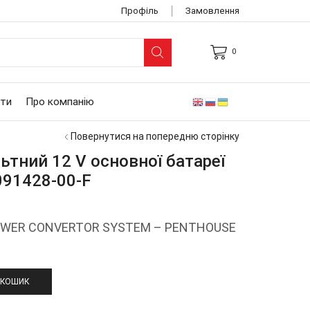
Профіль
Замовлення
0
ARCH
UT
ти
Про компанію
Повернутися на попередню сторінку
ьтний 12 V основної батареї
091428-00-F
POWER CONVERTOR SYSTEM – PENTHOUSE
 КОШИК