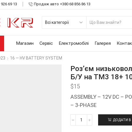
 926 69 13
Продаж авто +380 68 856 86 13
SE
INP
Магазин
Сервіс
Електромобілі
Галерея
Контак
023
16 — HV BATTERY SYSTEM
Роз’єм низьковол
Б/У на ТМ3 18+ 1
$
15
ASSEMBLY – 12V DC – 
– 3-PHASE
ДОДАТИ В
Роз'єм
низьковольтний