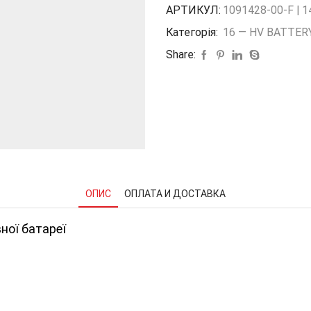
12
АРТИКУЛ:
1091428-00-F | 
V
Категорія:
16 — HV BATTER
основної
батареї
Share:
Б/
У
на
ТМ3
18+
1091428-
00-
F
кількість
ОПИС
ОПЛАТА И ДОСТАВКА
ної батареї