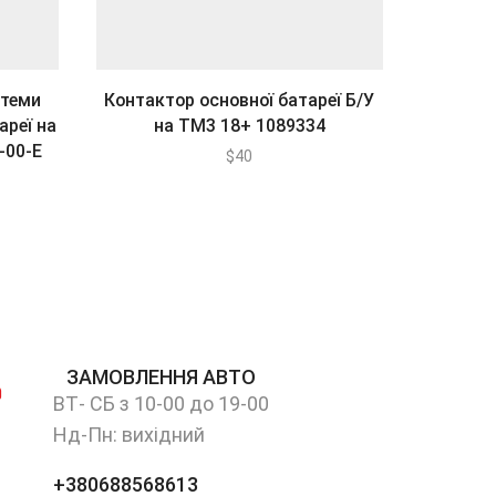
стеми
Контактор основної батареї Б/У
Штуцер 
ареї на
на ТМ3 18+ 1089334
-00-Е
$
40
а
а
ЗАМОВЛЕННЯ АВТО
ВТ- СБ з 10-00 до 19-00
Нд-Пн: вихідний
+380688568613