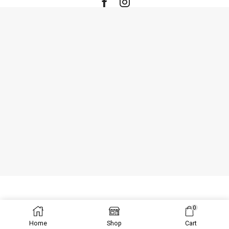
Facebook
Instagram
0
Ⓒ Created by WebSeitenProfi.
Home
Shop
Cart