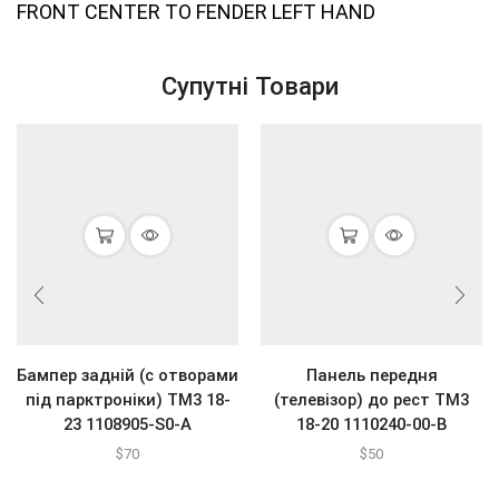
FRONT CENTER TO FENDER LEFT HAND
Супутні Товари
Бампер задній (с отворами
Панель передня
під парктроніки) ТМ3 18-
(телевізор) до рест ТМ3
23 1108905-S0-A
18-20 1110240-00-B
$
70
$
50