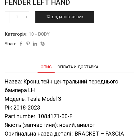
FENDER LEFT HAND
ДОДАТИ В КОШИК
Кронштейн
центральний
переднього
Категорія:
10 - BODY
бампера
LH
Share:
ТМ3
18-
23
1084171-
ОПИС
ОПЛАТА И ДОСТАВКА
00-
F
кількість
Назва: Кронштейн центральний переднього
бампера LH
Модель: Tesla Model 3
Рік 2018-2023
Part number: 1084171-00-F
Якість (запчастини): новий, аналог
Оригінальна назва деталі : BRACKET – FASCIA