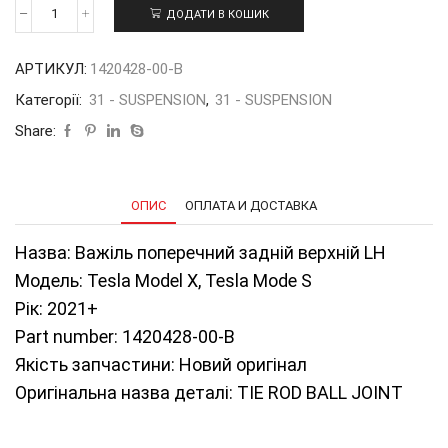
ДОДАТИ В КОШИК
Важіль
поперечний
задній
АРТИКУЛ:
1420428-00-В
верхній
LH
Категорії:
31 - SUSPENSION
,
31 - SUSPENSION
на
ТМХ|S
Share:
21+
1420428-
00-
В
ОПИС
ОПЛАТА И ДОСТАВКА
кількість
Назва: Важіль поперечний задній верхній LH
Модель: Tesla Model Х, Tesla Mode S
Рік: 2021+
Part number: 1420428-00-В
Якість запчастини: Новий оригінал
Оригінальна назва деталі: TIE ROD BALL JOINT