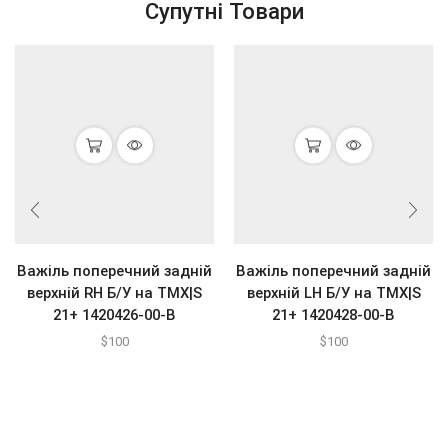
Супутні Товари
Важіль поперечний задній
Важіль поперечний задній
верхній RH Б/У на ТМХ|S
верхній LH Б/У на ТМХ|S
21+ 1420426-00-В
21+ 1420428-00-В
$
100
$
100