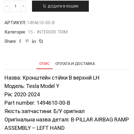
ДОДАТИ В КОШИК
Кронштейн
стійки
B
АРТИКУЛ:
1494610-00-В
верхній
LH
Категорія:
15 - INTERIOR TRIM
Б/
У
Share:
на
ТМY
20-
24
ОПИС
ОПЛАТА И ДОСТАВКА
1494610-
00-
Назва: Кронштейн стійки B верхній LH
В
кількість
Модель: Tesla Model Y
Рік: 2020-2024
Part number: 1494610-00-В
Якість запчастини: Б/У оригінал
Оригінальна назва деталі: B-PILLAR AIRBAG RAMP
ASSEMBLY – LEFT HAND